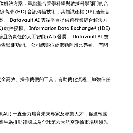
全方位解決方案，重點整合聲學科學與數據科學部門的合
無線高清 (HD) 音訊傳輸技術，其知識產權 (IP) 涵蓋音
atavault AI 雲端平台提供跨行業綜合解決方
formation Data Exchange® (IDE)
人工智能 (AI) 發展。 Datavault AI 技
廣告監測功能。 公司總部位於俄勒岡州比弗頓。 有關
 打造安全高效、操作簡便的工具，有助簡化流程、加強信任
ity (KAU) 一直全力培育未來專家及專業人才，促進韓國
 畢業生為推動韓國成為全球第六大航空運輸市場與領先