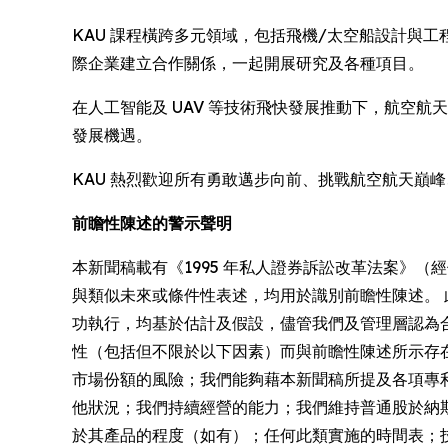
KAU 課程橫跨多元領域，包括飛機/太空船設計與工程、空中
際企業建立合作關係，一起開展研究及各種項目。
在人工智能及 UAV 等技術飛快發展推動下，航空航
發展機遇。
KAU 熱烈歡迎所有勇敢邁步向前、挑戰航空航天巔
前瞻性陳述的警示聲明
本新聞稿載有《1995 年私人證券訴訟改革法案》
與類似未來或條件性表述，均用於識別前瞻性陳述。
功執行，均基於估計及假設，儘管我們及管理層認為
性（包括但不限於以下因素）而與前瞻性陳述所示存
市場份額的風險；我們能夠藉本新聞稿所提及各項專
他狀況；我們持續經營的能力；我們維持普通股於納
於其產品的程度（如有）；任何此類實施的時間表；