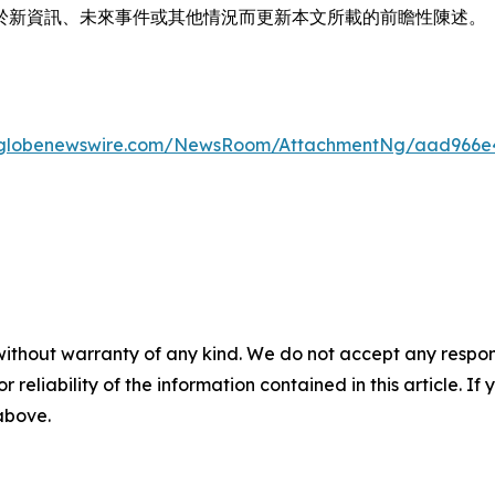
於新資訊、未來事件或其他情況而更新本文所載的前瞻性陳述。
.globenewswire.com/NewsRoom/AttachmentNg/aad966e4
without warranty of any kind. We do not accept any responsib
r reliability of the information contained in this article. I
 above.