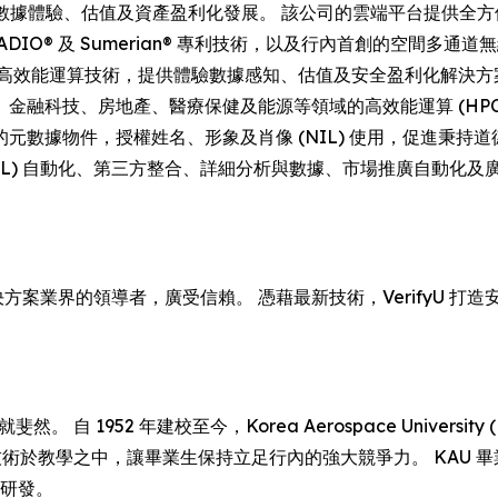
驅動的數據體驗、估值及資產盈利化發展。 該公司的雲端平台提供
®、ADIO® 及 Sumerian® 專利技術，以及行內首創的空間多通道
效能運算技術，提供體驗數據感知、估值及安全盈利化解決方案。 D
房地產、醫療保健及能源等領域的高效能運算 (HPC) 軟件授權。 In
件，授權姓名、形象及肖像 (NIL) 使用，促進秉持道德且負責任的
L) 自動化、第三方整合、詳細分析與數據、市場推廣自動化及
解決方案業界的領導者，廣受信賴。 憑藉最新技術，VerifyU
自 1952 年建校至今，Korea Aerospace Univers
技術於教學之中，讓畢業生保持立足行內的強大競爭力。 KAU
功研發。