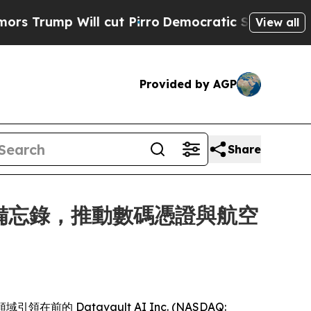
ill cut Pirro
Democratic Socialists of America 
View all
Provided by AGP
Share
y 簽署諒解備忘錄，推動數碼憑證與航空
引領在前的 Datavault AI Inc. (NASDAQ: