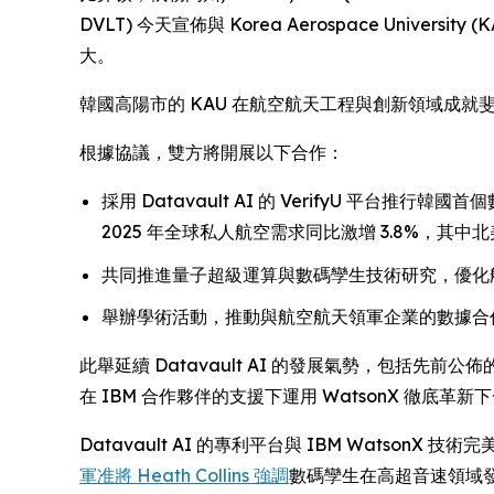
DVLT) 今天宣佈與 Korea Aerospace U
大。
韓國高陽市的 KAU 在航空航天工程與創新領域成就斐
根據協議，雙方將開展以下合作：
採用 Datavault AI 的 VerifyU 
2025 年全球私人航空需求同比激增 3.8%，其中北
共同推進量子超級運算與數碼孿生技術研究，優化
舉辦學術活動，推動與航空航天領軍企業的數據合作
此舉延續 Datavault AI 的發展氣勢，包括先前公佈
在 IBM 合作夥伴的支援下運用 WatsonX 
Datavault AI 的專利平台與 IBM Wat
軍准將 Heath Collins 強調
數碼孿生在高超音速領域