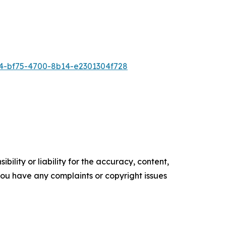
-bf75-4700-8b14-e2301304f728
ility or liability for the accuracy, content,
f you have any complaints or copyright issues