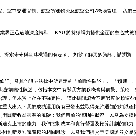
交通管制、航空貨運物流及航空公司/機場管理。 我們已與 Airbus、
天業界正迅速地深度轉型。 KAU 將持續竭力提供全面的整合
峰、探索未來與全球機遇的有志者。 如欲了解更多資訊，請瀏覽
（經修訂）及其他證券法律中所界定的「前瞻性陳述」。 「預期
 此類前瞻性陳述，包括本文中有關我方業務機會與前景、策略、
合理，但本質上存在不確定性。 謹此提醒讀者不應過度依賴這些
在重大出入：我們成功運用所有已發出並取得允許通知的知識產
利開闢新收益來源的風險；我們目前的流動性狀況，以及為支援
斯達克上市的能力；我們控制成本和實行營運及預算計劃的能力
技術創新及知識產權的相關風險，以及我們提交予美國證券交易委