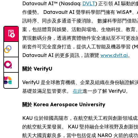
Datavault AI™ (Nasdaq:
DVLT
) 正引領 AI 
作優勢。 Datavault AI 聲學科學部門擁有 WiSA
訊時序、同步及多通道干擾消除。 數據科學部門借助高
案，包括體育與娛樂、活動與場地、生物科技、教育、金融科技、
實現數碼分身，透過將實體物件安全連結至不可更改的元數據物
術套件可完全度身打造，提供人工智能及機器學習 (M
Datavault AI 的更多資訊，請瀏覽
www.dvlt.ai
。
關於
VerifyU
VerifyU 是全球教育機構、企業及組織在身份驗證
基礎並滿足監管要求。
在此
進一步了解 VerifyU。
關於
Korea Aerospace University
KAU 位於韓國高陽市，在航空航天工程與創新領域成就斐然。 
的航空航天業發展。 KAU 堅持融合全球視野及創新
航天大國貢獻良多，當中包括促成 NARO 火箭的成