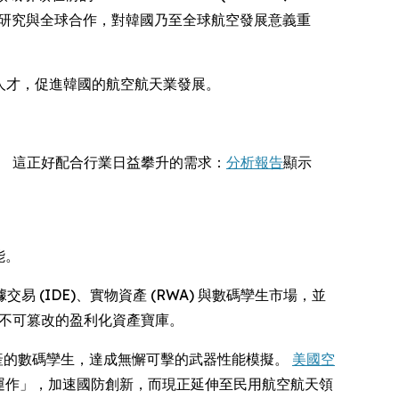
方面的教育、研究與全球合作，對韓國乃至全球航空發展意義重
專業人才，促進韓國的航空航天業發展。
評估。 這正好配合行業日益攀升的需求：
分析報告
顯示
能。
據交易 (IDE)、實物資產 (RWA) 與數碼孿生市場，並
開創不可篡改的盈利化資產寶庫。
實體資產的數碼孿生，達成無懈可擊的武器性能模擬。
美國空
運作」，加速國防創新，而現正延伸至民用航空航天領