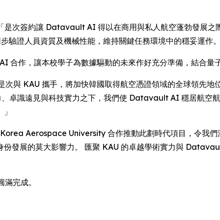
dley 說道：「是次簽約讓 Datavault AI 得以在商用與私人航
 技術，同步驗證人員資質及機械性能，維持關鍵任務環境中的穩妥運作
Datavault AI 合作，讓本校學子為數據驅動的未來作好充分準
g 指出：「是次與 KAU 攜手，將加快韓國取得航空憑證領域的全球領先地位。
、卓識遠見與科技實力之下，我們使 Datavault AI 穩居航
。」
今次能與 Korea Aerospace University 合作推動此劃
展的莫大影響力。 匯聚 KAU 的卓越學術實力與 Datavau
U 圓滿完成。