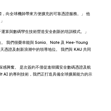
空蓬勃發展之際，向全球機師帶來方便擴充的可靠憑證服務。」 他
。」
備，結合量子運算與數碼孿生技術營造安全創新的培訓模式。」
 我們很榮幸能與 Sonia、Nate 及 Hee-Young
空航天憑證及創新浪潮中的領導地位。 我們與 KAU 共同
時代項目，令我們深感興奮。 是次簽約不僅促進韓國安全數碼憑證及航
lt AI 的專利技術，我們正打造具備全球擴展能力的示