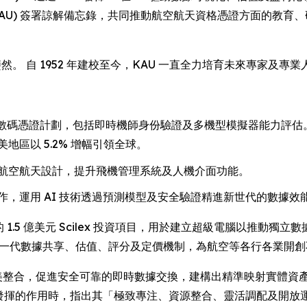
niversity (KAU) 簽署諒解備忘錄，共同推動航空航天資格憑證
然。 自 1952 年建校至今，KAU 一直全力培育未來專家及
平台推行韓國首個數碼憑證計劃，包括即時機師身份驗證及多機型模擬器能力
美地區以 5.2% 增幅引領全球。
航空航天設計，提升飛機管理系統及人機介面功能。
，運用 AI 技術透過預測模型及安全驗證精進新世代的數據效
的 1.5 億美元 Scilex 投資項目，用於建立超級電腦以推動獨立數
徹底革新下一代數據共享、估值、評分及定價機制，為航空等各行各業
sonX 技術完美整合，促進安全可靠的即時數據交換，建構出精準映射
發揮的作用時，指出其「極致專注、資源整合、靈活調配及開放