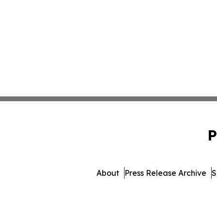
P
About
Press Release Archive
S
© 1995-2026 Newsmatics I