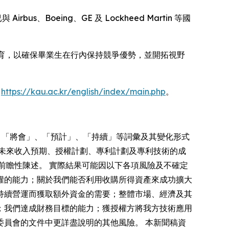
Boeing、GE 及 Lockheed Martin 等國
式教育，以確保畢業生在行內保持競爭優勢，並開拓視野
：
https://kau.ac.kr/english/index/main.php
。
」、「將會」、「預計」、「持續」等詞彙及其變化形式
未來收入預期、授權計劃、專利計劃及專利技術的成
前瞻性陳述。 實際結果可能因以下各項風險及不確定
權的能力；關於我們能否利用收購所得資產來成功擴大
持續營運而獲取額外資金的需要；整體市場、經濟及其
；我們達成財務目標的能力；獲授權方將我方技術應用
員會的文件中更詳盡說明的其他風險。 本新聞稿資