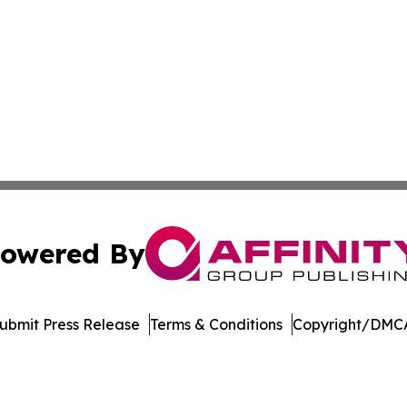
owered By
ubmit Press Release
Terms & Conditions
Copyright/DMCA
nc. dba Affinity Group Publishing & Industry Weekly Soma
Cookie Settings / Your Privacy Choices