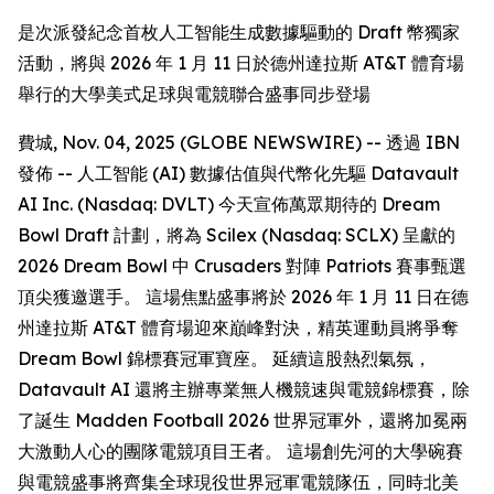
是次派發紀念首枚人工智能生成數據驅動的 Draft 幣獨家
活動，將與 2026 年 1 月 11 日於德州達拉斯 AT&T 體育場
舉行的大學美式足球與電競聯合盛事同步登場
費城, Nov. 04, 2025 (GLOBE NEWSWIRE) -- 透過 IBN
發佈 -- 人工智能 (AI) 數據估值與代幣化先驅 Datavault
AI Inc. (Nasdaq: DVLT) 今天宣佈萬眾期待的 Dream
Bowl Draft 計劃，將為 Scilex (Nasdaq: SCLX) 呈獻的
2026 Dream Bowl 中 Crusaders 對陣 Patriots 賽事甄選
頂尖獲邀選手。 這場焦點盛事將於 2026 年 1 月 11 日在德
州達拉斯 AT&T 體育場迎來巔峰對決，精英運動員將爭奪
Dream Bowl 錦標賽冠軍寶座。 延續這股熱烈氣氛，
Datavault AI 還將主辦專業無人機競速與電競錦標賽，除
了誕生 Madden Football 2026 世界冠軍外，還將加冕兩
大激動人心的團隊電競項目王者。 這場創先河的大學碗賽
與電競盛事將齊集全球現役世界冠軍電競隊伍，同時北美