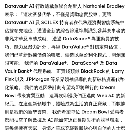
Datavault AI 行政總裁兼聯合創辦人 Nathaniel Bradley
表示：「這次派發代幣，不僅是獎勵忠實股東，更讓
Datavault AI 及 SCILEX 持有者在代幣經濟與智能系統中
佔據領先地位，透過全新的綜合篩選準則識別參與賽事者的
非凡才華及卓越成就。 透過 DataScore® 為運動員的技
巧、能力及潛力評分，再經 DataValue® 對穩定幣估值，
我們已革新數據價值的獲取、鑄造以至盈利化模式，開創無
限可能。 我們的 DataValue®、DataScore® 及 Data
Vault Bank® 代理系統，正實踐類似 BlackRock 的 Larry
Fink 以及 JPMorgan 等業界領袖倡導的創新破格資產代幣
化策略。 我們的迷因幣計劃有望為即將舉行的 Dream
Bowl 帶來實質互動，這再次印證我們正邁向 Web 3.0 的新
紀元。在這個新領域中，體驗成為生活的真正寶藏，而數據
則是我們的新型貨幣。 我們希望每位 Dream Bowl 受惠者
都能抽空了解數據及 AI 能如何矯正長期失衡的競爭環境，
讓每個擁有天賦、身懷才華或充滿致勝決心與自信的人士都