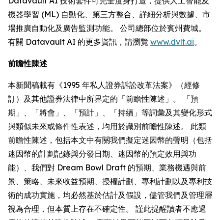
Datavault AI 技術套件可完全度身打造，提供人工智能及
機器學習 (ML) 自動化、第三方整合、詳細分析與數據、市
場推廣自動化及廣告監測功能。 公司總部位於賓州費城。
有關 Datavault AI 的更多資訊，請瀏覽
www.dvlt.ai
。
前瞻性陳述
本新聞稿載有《1995 年私人證券訴訟改革法案》（經修
訂）及其他證券法律中所界定的「前瞻性陳述」。 「預
期」、「將會」、「預計」、「持續」等詞彙及其變化形式
與類似未來或條件性表述，均用於識別前瞻性陳述。 此類
前瞻性陳述，包括本文中有關我們擬定迷因幣的聲明（包括
迷因幣的計劃記錄與分發日期、迷因幣的預定效用與功
能）、我們對 Dream Bowl Draft 的預期、業務機遇與前
景、策略、未來收益預期、授權計劃、專利計劃以及專利技
術的成功實施，均必然基於估計及假設，儘管我們及管理層
視為合理，但本質上存在不確定性。 謹此提醒讀者不應過