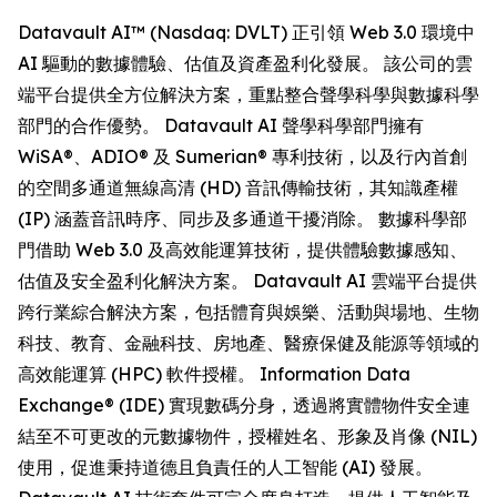
Datavault AI™ (Nasdaq: DVLT) 正引領 Web 3.0 環境中
AI 驅動的數據體驗、估值及資產盈利化發展。 該公司的雲
端平台提供全方位解決方案，重點整合聲學科學與數據科學
部門的合作優勢。 Datavault AI 聲學科學部門擁有
WiSA®、ADIO® 及 Sumerian® 專利技術，以及行內首創
的空間多通道無線高清 (HD) 音訊傳輸技術，其知識產權
(IP) 涵蓋音訊時序、同步及多通道干擾消除。 數據科學部
門借助 Web 3.0 及高效能運算技術，提供體驗數據感知、
估值及安全盈利化解決方案。 Datavault AI 雲端平台提供
跨行業綜合解決方案，包括體育與娛樂、活動與場地、生物
科技、教育、金融科技、房地產、醫療保健及能源等領域的
高效能運算 (HPC) 軟件授權。 Information Data
Exchange® (IDE) 實現數碼分身，透過將實體物件安全連
結至不可更改的元數據物件，授權姓名、形象及肖像 (NIL)
使用，促進秉持道德且負責任的人工智能 (AI) 發展。