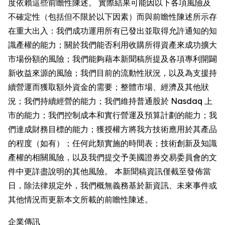
度依賴這些前瞻性陳述。 實際結果可能因以下各項風險及
不確定性（包括但不限於以下因素）而與前瞻性陳述所示存
在重大出入：我們成功運用所有已發出並取得允許通知的知
識產權的能力；關於我們能否利用收購所得資產來成功擴大
市場份額的風險；我們能夠藉本新聞稿所提及各項專利開闢
新收益來源的風險；我們目前的流動性狀況，以及為支援持
續營運而獲取額外資金的需要；整體市場、經濟及其他狀
況；我們持續經營的能力；我們維持普通股於 Nasdaq 上
市的能力；我們控制成本和實行營運及預算計劃的能力；我
們達成財務目標的能力；獲授權方將我方技術應用於其產品
的程度（如有）；任何此類實施的時間表；技術創新及知識
產權的相關風險，以及我們提交予美國證券交易委員會的文
件中更詳盡說明的其他風險。 本新聞稿資訊僅截至發佈當
日，除法律規定外，我們概無義務基於新資訊、未來事件或
其他情況而更新本文所載的前瞻性陳述。
企業傳訊