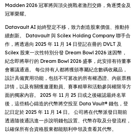
Madden 2026 冠軍將與頂尖挑戰者激烈交鋒，角逐獎金及
冠軍榮耀。
Datavault AI 始終堅定不移，致力創造股東價值、推動持
續創新。 Datavault 與 Scilex Holding Company 聯手合
作，將透過向 2025 年 11 月 14 日登記在冊的 DVLT 及
Scilex 股東一次性特別分發 Dream Bowl 2026 迷因幣，
紀念即將舉行的 Dream Bowl 2026 盛事，此安排有待董事
會審議通過。 每位持有人都將獲頒專屬紀念數碼收藏品，
設計具備實用功能，包括不可篡改的所有權憑證、內嵌票務
詳情，以及有關獲邀運動員、賽事精華和活動參與權限等方
面的獨家內容。 2025 年 11 月 25 日或之後確認最終名單
後，這些精心鑄造的代幣將空投至 Data Vault® 錢包，登
記日定於 2025 年 11 月 14 日。 公司將在代幣派發日期前
透過隨後通訊進一步說明錢包設置、代幣存取及分發流程，
以確保所有合資格股東都能順利申領及查看其代幣。