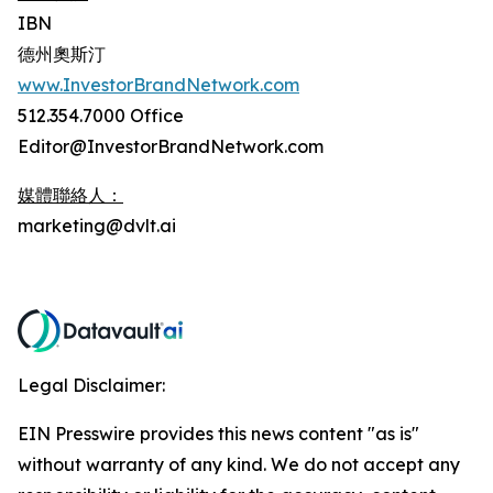
IBN
德州奧斯汀
www.InvestorBrandNetwork.com
512.354.7000 Office
Editor@InvestorBrandNetwork.com
媒體聯絡人：
marketing@dvlt.ai
Legal Disclaimer:
EIN Presswire provides this news content "as is"
without warranty of any kind. We do not accept any