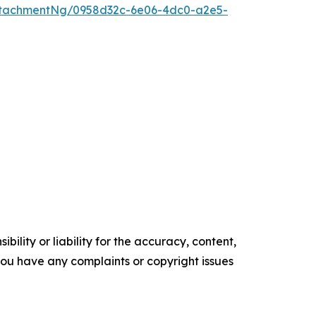
ttachmentNg/0958d32c-6e06-4dc0-a2e5-
ility or liability for the accuracy, content,
f you have any complaints or copyright issues