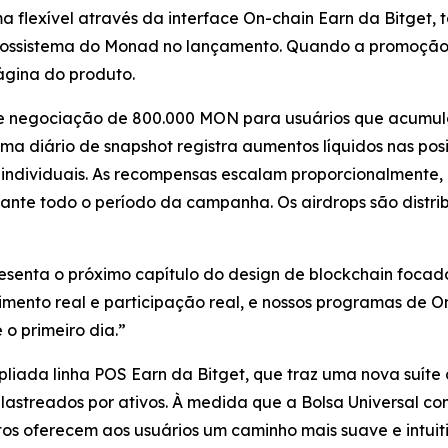
a flexível através da interface On-chain Earn da Bitget,
ecossistema do Monad no lançamento. Quando a promoção 
ágina do produto.
l de negociação de 800.000 MON para usuários que acum
ma diário de snapshot registra aumentos líquidos nas pos
 individuais. As recompensas escalam proporcionalmente, 
ante todo o período da campanha. Os airdrops são distrib
enta o próximo capítulo do design de blockchain foca
dimento real e participação real, e nossos programas de 
 o primeiro dia.”
ada linha POS Earn da Bitget, que traz uma nova suíte 
lastreados por ativos. À medida que a Bolsa Universal cont
s oferecem aos usuários um caminho mais suave e intuiti