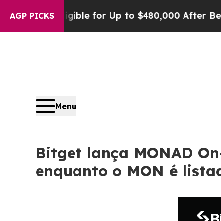
e’s Eligible for Up to $480,000 After Being Wron
AGP PICKS
Menu
Bitget lança MONAD On
enquanto o MON é listad