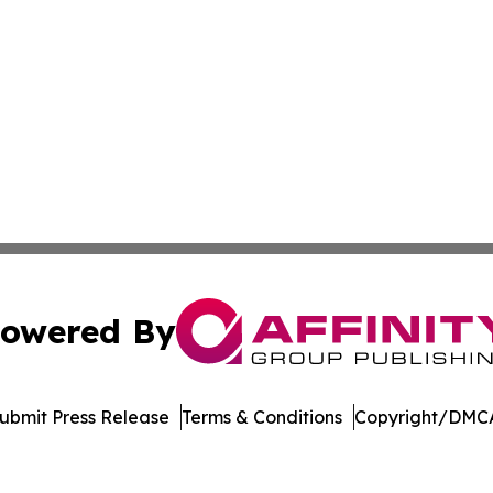
owered By
ubmit Press Release
Terms & Conditions
Copyright/DMCA
nc. dba Affinity Group Publishing & Industry Weekly Soma