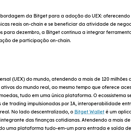
ordagem da Bitget para a adoção do UEX: oferecendo a
icas reais on-chain e se beneficiar da atividade de nego
s para dezembro, a Bitget continua a integrar ferrament
ação de participação on-chain.
versal (UEX) do mundo, atendendo a mais de 120 milhões 
s ativos do mundo real, ao mesmo tempo que oferece ace
omoedas, tudo em uma única plataforma. O ecossistema s
 de trading impulsionadas por IA, interoperabilidade ent
real. No lado descentralizado, o
Bitget Wallet
é um aplica
 integrante das finanças cotidianas. Atendendo a mais de 8
ndo uma plataforma tudo-em-um para entrada e saída de 