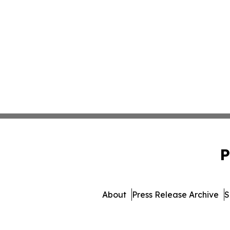
P
About
Press Release Archive
S
© 1995-2026 Newsmatics I