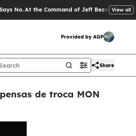
At the Command of Jeff Bezos, he Wrecked the Wa
View all
Provided by AGP
Share
mpensas de troca MON