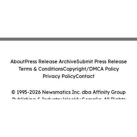
About
Press Release Archive
Submit Press Release
Terms & Conditions
Copyright/DMCA Policy
Privacy Policy
Contact
© 1995-2026 Newsmatics Inc. dba Affinity Group
Publishing & Industry Weekly Somalia. All Rights
Reserved.
Cookie Settings / Your Privacy Choices