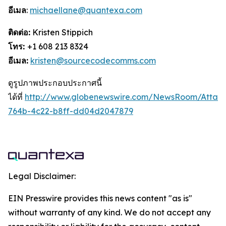
อีเมล
:
michaellane@quantexa.com
ติดต่อ:
Kristen Stippich
โทร:
+1 608 213 8324
อีเมล:
kristen@sourcecodecomms.com
ดูรูปภาพประกอบประกาศนี้
ได้ที่
http://www.globenewswire.com/NewsRoom/Attac
764b-4c22-b8ff-dd04d2047879
Legal Disclaimer:
EIN Presswire provides this news content "as is"
without warranty of any kind. We do not accept any